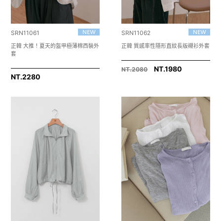
SRN11061
SRN11062
正韓 大推！夏天的盔甲極薄棉西裝外
正韓 質感率性隱形直紋長版襯衫外套
套
NT.1980
NT.2080
NT.
2280