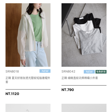
SRN8018
SRN8042
正韓 夏天好朋友透光壓紋短版連帽外
正韓 細緻直紋坑條棉織小外套
套
NT.
790
NT.
1120