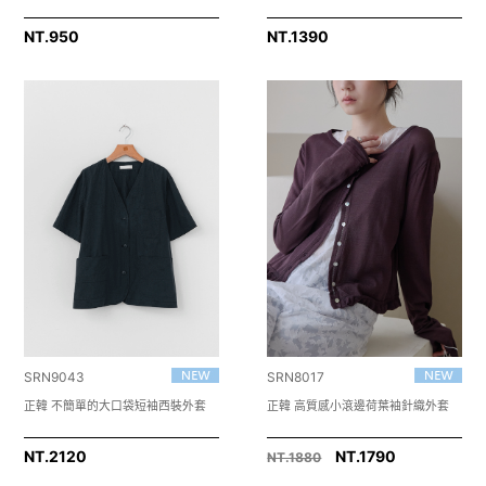
NT.
950
NT.
1390
SRN9043
SRN8017
正韓 不簡單的大口袋短袖西裝外套
正韓 高質感小滾邊荷葉袖針織外套
NT.
2120
NT.1790
NT.1880