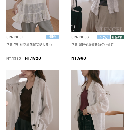
SRN11031
SRN11056
正韓 碎片紗刺繡花荷葉裙長背心
正韓 超輕柔壓條天絲棉小外套
NT.1820
NT.
960
NT.1880