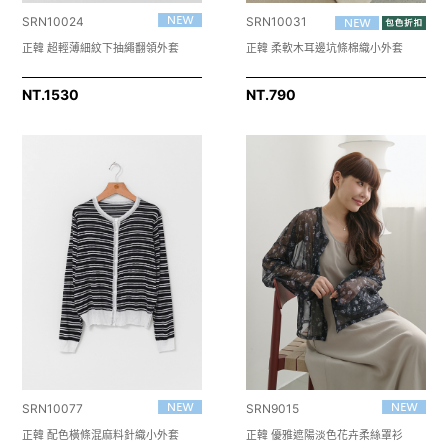
SRN10024
SRN10031
正韓 超輕薄細紋下抽繩翻領外套
正韓 柔軟木耳邊坑條棉織小外套
NT.
1530
NT.
790
SRN10077
SRN9015
正韓 配色橫條混麻料針織小外套
正韓 優雅遮陽淡色花卉柔絲罩衫