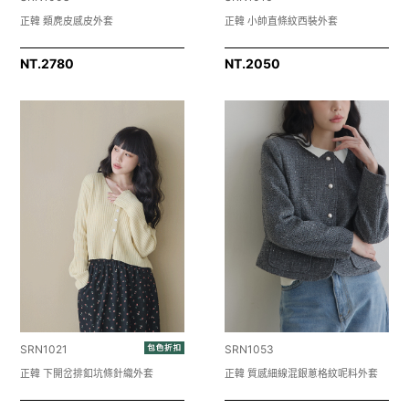
正韓 類麂皮感皮外套
正韓 小帥直條紋西裝外套
NT.
2780
NT.
2050
SRN1021
SRN1053
正韓 下開岔排釦坑條針織外套
正韓 質感細線混銀蔥格紋呢料外套