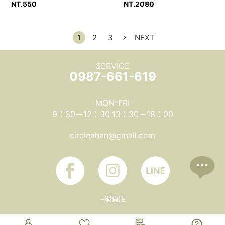
NT.
550
NT.
2080
1
2
3
NEXT
SERVICE
0987-661-619
MON-FRI
9：30－12：30‧13：30－18：00
circleahan@gmail.com
+網頁版