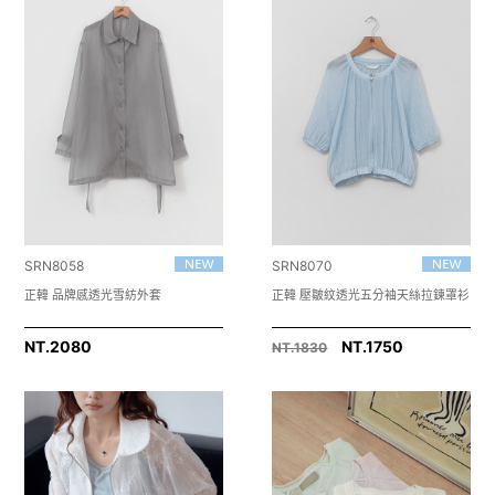
SRN8058
SRN8070
正韓 品牌感透光雪紡外套
正韓 壓皺紋透光五分袖天絲拉鍊罩衫
NT.
2080
NT.1750
NT.1830