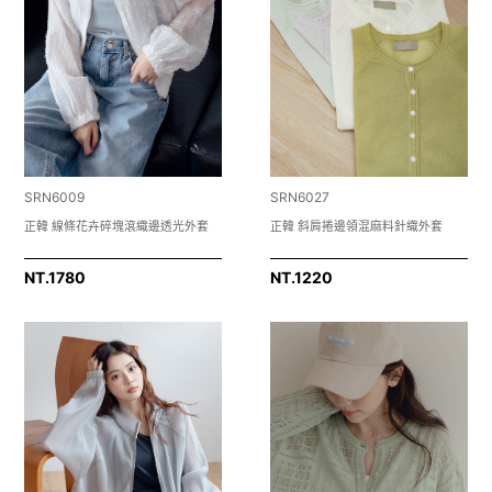
SRN6009
SRN6027
正韓 線條花卉碎塊滾織邊透光外套
正韓 斜肩捲邊領混麻料針織外套
NT.
1780
NT.
1220