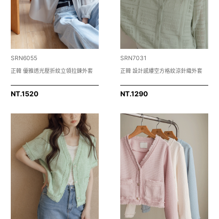
SRN6055
SRN7031
正韓 優雅透光壓折紋立領拉鍊外套
正韓 設計感縷空方格紋涼針織外套
NT.
1520
NT.
1290