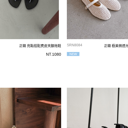
SRN8084
正韓 亮點搭配麂皮夾腳拖鞋
正韓 極美微透
NT.
1080