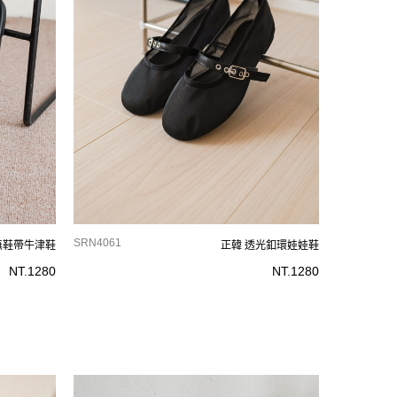
SRN4061
無鞋帶牛津鞋
正韓 透光釦環娃娃鞋
NT.
1280
NT.
1280