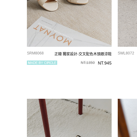
SRM8068
SWL8072
正韓 獨家設計-交叉配色木頭跟涼鞋
NT.
1350
NT.
945