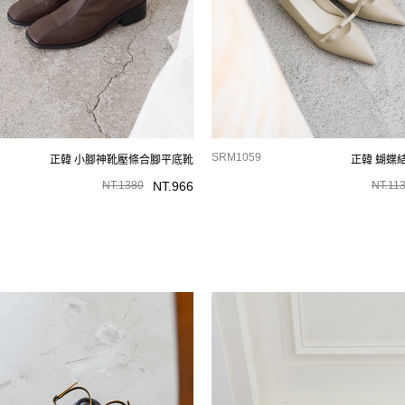
SRM1059
正韓 小腳神靴壓條合腳平底靴
正韓 蝴蝶
NT.
1380
NT.
966
NT.
11