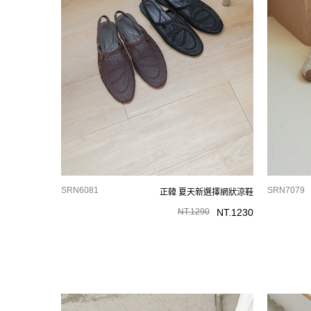
SRN6081
SRN7079
正韓 夏天新選擇網狀涼鞋
NT.
1290
NT.
1230