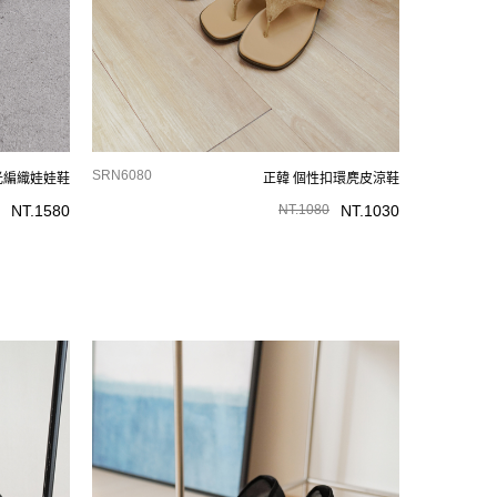
SRN6080
光編織娃娃鞋
正韓 個性扣環麂皮涼鞋
NT.
1580
NT.
1080
NT.
1030