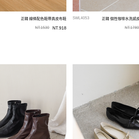
SWL4053
正韓 線條配色鞋帶真皮布鞋
正韓 個性咖啡水洗感
NT.
1530
NT.
918
NT.
1780