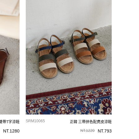
SRM10065
雙帶T字涼鞋
正韓 三帶拼色配麂皮涼鞋
NT.
1280
NT.
1220
NT.
793