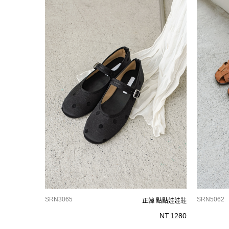
SRN3065
SRN5062
正韓 點點娃娃鞋
NT.
1280