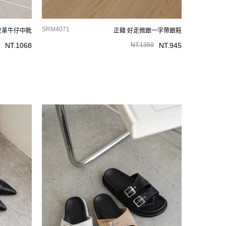
SRM4071
皮革牛仔中靴
正韓 好走微跟一字帶跟鞋
NT.
1068
NT.
1350
NT.
945