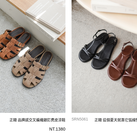
SRN5061
正韓 品牌感交叉編織銀釘麂皮涼鞋
正韓 這個夏天就靠它弧線
NT.
1380