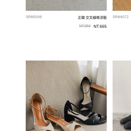
SRM5048
SRM4072
正韓 交叉線條涼鞋
NT.
950
NT.
665