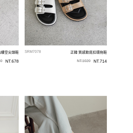
SRM7078
結縷空尖頭鞋
正韓 質感軟底扣環拖鞋
30
NT.
678
NT.
1020
NT.
714