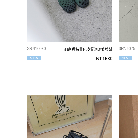
SRN10080
SRN9075
正韓 獨特暈色皮質洞洞娃娃鞋
NT.
1530