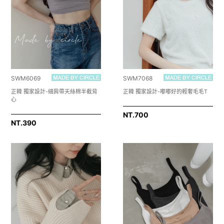
SWM6069
SWM7068
正韓 獨家設計-細肩帶天絲棉半截背
正韓 獨家設計-嘟嘟好的輕奢毛毛T
心
NT.
700
NT.
390