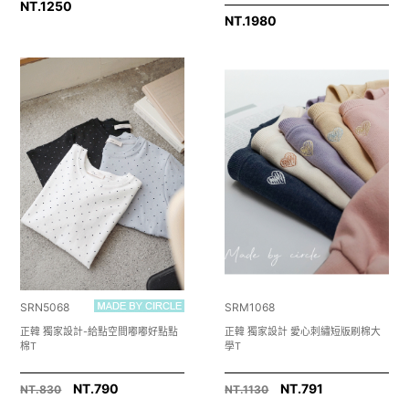
NT.
1250
NT.
1980
SRN5068
SRM1068
正韓 獨家設計-給點空間嘟嘟好點點
正韓 獨家設計 愛心刺繡短版刷棉大
棉T
學T
NT.790
NT.791
NT.830
NT.1130