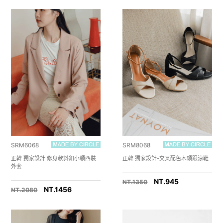
SRM6068
SRM8068
正韓 獨家設計 修身款斜釦小領西裝
正韓 獨家設計-交叉配色木頭跟涼鞋
外套
NT.945
NT.1350
NT.1456
NT.2080