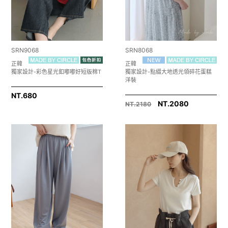
SRN9068
SRN8068
正韓
正韓
獨家設計-彩色星光釦嘟嘟好短版棉T
獨家設計-點綴大地透光領碎花蛋糕
洋裝
NT.
680
NT.2080
NT.2180