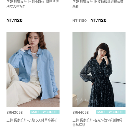
正韓 獨家設計-回到小時候-拼貼熊熊
正韓 獨家設計-開衩袖微棉絨花朵蕾
朋友大學棉T
絲衫
NT.
1120
NT.1120
NT.1180
SRN3058
SRN4058
正韓 獨家設計-小貼心天絲單寧襯衫
正韓 獨家設計-春光乍洩V領側抽繩
雪紡洋裝