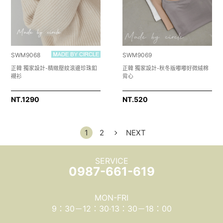
SWM9068
SWM9069
正韓 獨家設計-精緻壓紋滾邊珍珠釦
正韓 獨家設計-秋冬版嘟嘟好微絨棉
襯衫
背心
NT.
1290
NT.
520
1
2
NEXT
SERVICE
0987-661-619
MON-FRI
9：30－12：30‧13：30－18：00