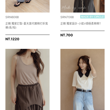
SRN6068
SRN7068
正韓 獨家訂製-夏天莫代爾棉打折寬
正韓 獨家設計-小釦V領極柔棉棉T
褲(長/短)
NT.
700
NT.
1220