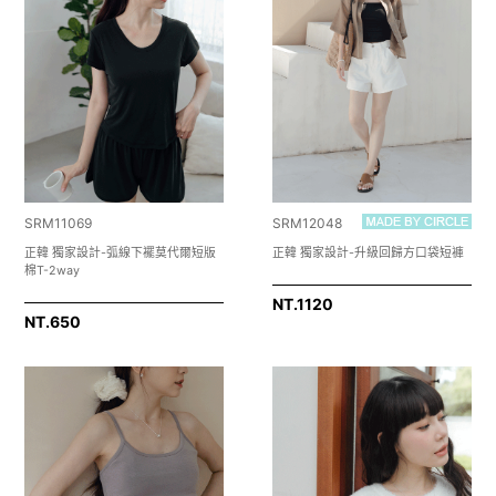
SRM11069
SRM12048
正韓 獨家設計-弧線下襬莫代爾短版
正韓 獨家設計-升級回歸方口袋短褲
棉T-2way
NT.
1120
NT.
650