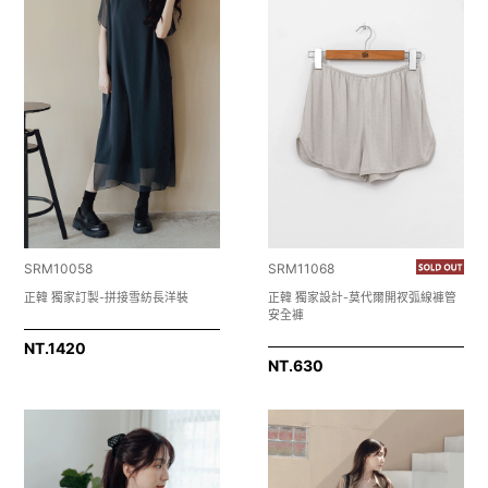
SRM10058
SRM11068
正韓 獨家訂製-拼接雪紡長洋裝
正韓 獨家設計-莫代爾開衩弧線褲管
安全褲
NT.
1420
NT.
630