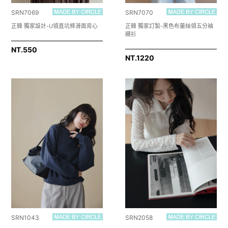
SRN7069
SRN7070
正韓 獨家設計-U領直坑條滑面背心
正韓 獨家訂製-黑色布蕾絲領五分袖
襯衫
NT.
550
NT.
1220
SRN1043
SRN2058