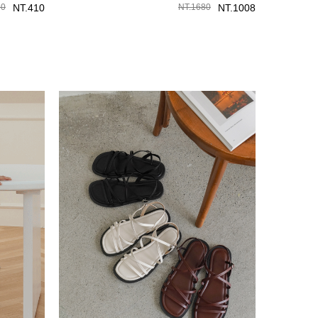
30
NT.
410
NT.
1680
NT.
1008