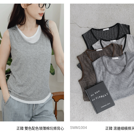
SWM1004
正韓 雙色配色領薄棉坑條背心
正韓 滾邊細橫條