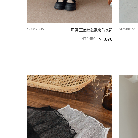
SRM7085
SRM9074
正韓 直壓紋皺皺開岔長裙
NT.
1450
NT.
870