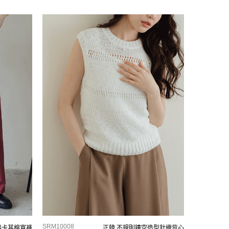
SRM10008
接卡其棉寬褲
正韓 不規則鏤空造型針織背心