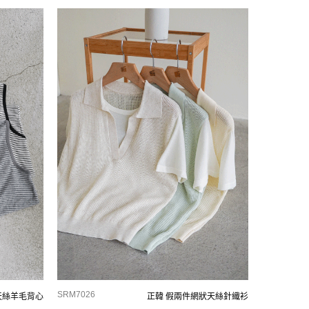
SRM7026
天絲羊毛背心
正韓 假兩件網狀天絲針織衫