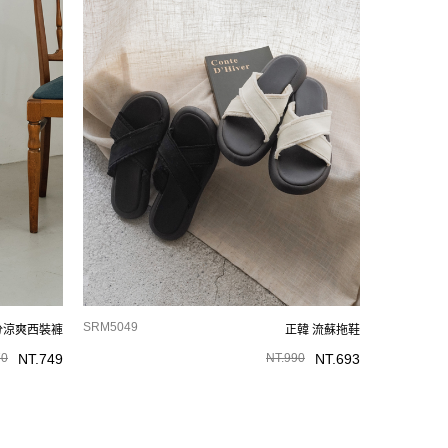
SRM5049
分涼爽西裝褲
正韓 流蘇拖鞋
70
NT.
749
NT.
990
NT.
693