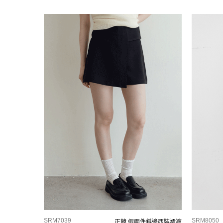
SRM7039
SRM8050
正韓 假兩件斜邊西裝裙褲