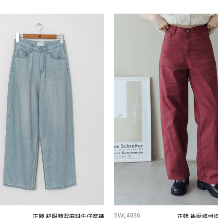
SWL4036
正韓 舒服薄混麻料牛仔寬褲
正韓 後壓條拼