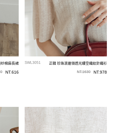
SWL3051
接紗棉麻長裙
正韓 珍珠滾邊領透光縷空織紋針織衫
20
NT.
616
NT.
1630
NT.
978