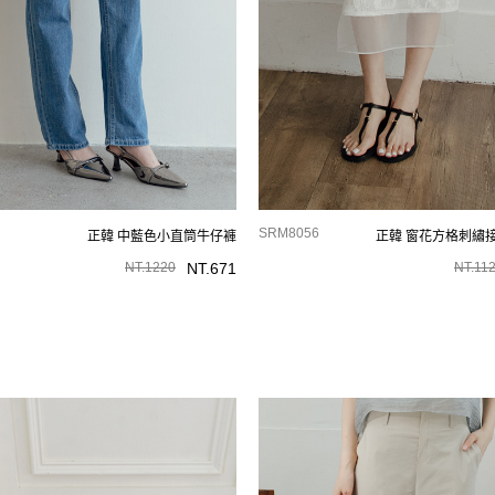
SRM8056
正韓 中藍色小直筒牛仔褲
正韓 窗花方格刺繡
NT.
1220
NT.
671
NT.
11