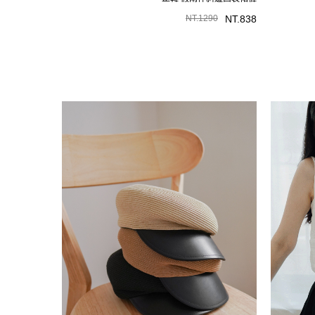
NT.
1290
NT.
838