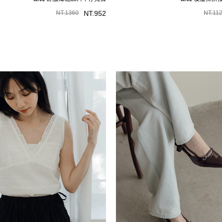
NT.
1360
NT.
952
NT.
11