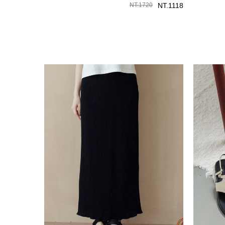
NT.
1720
NT.
1118