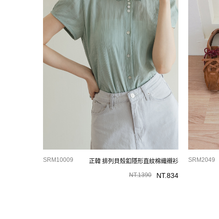
SRM10009
SRM2049
正韓 排列貝殼釦隱形直紋棉織襯衫
NT.
1390
NT.
834