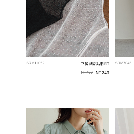
SRM11052
SRM7046
正韓 細點點網紗T
NT.
490
NT.
343