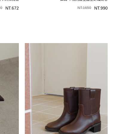
20
NT.
672
NT.
1650
NT.
990