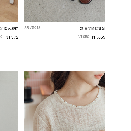
SRM5048
岔西裝及膝裙
正韓 交叉線條涼鞋
20
NT.
972
NT.
950
NT.
665