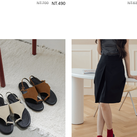
NT.
700
NT.
490
NT.
6