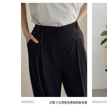
SRM5042
SRM11049
正韓 小文青配色車線西裝長褲