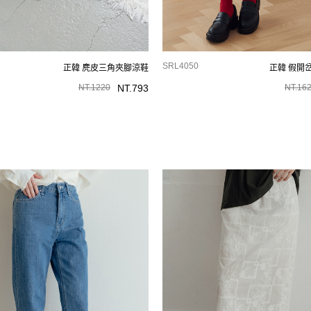
SRL4050
正韓 麂皮三角夾腳涼鞋
正韓 假開
NT.
1220
NT.
793
NT.
16