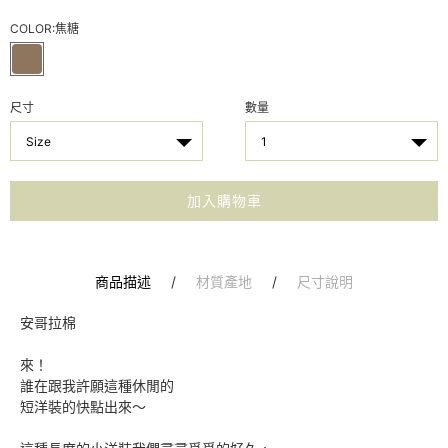
COLOR:
焦糖
尺寸
數量
Size
1
加入購物車
商品描述
/
材質產地
/
尺寸說明
安哥拉棉
來！
誰在跟我許願這種休閒的
短洋裝的快點出來～