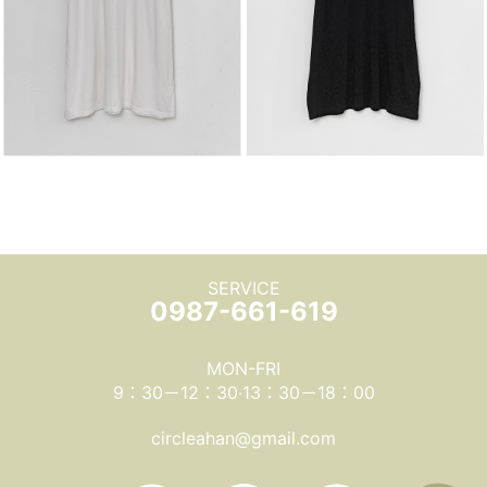
SERVICE
0987-661-619
MON-FRI
9：30－12：30‧13：30－18：00
circleahan@gmail.com