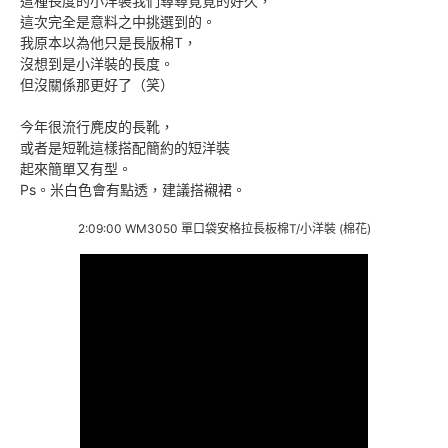
這種長度的小洋裝我們尋尋覓覓的好久，
這次完全是意料之中挑選到的。
我原本以為他只是長版棉T，
沒想到是小洋裝的長度。
但沒關係那更好了（笑）
今年很流行麂皮的長靴，
或者是短靴這樣搭配簡約的短洋裝
起來簡單又有型。
Ps。米白色會有點透，建議搭襯裙。
2:09:00 WM3050 單口袋安格拉長板棉T/小洋裝 (棉花)