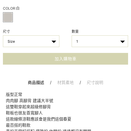
COLOR:
白
尺寸
數量
Size
1
加入購物車
商品描述
/
材質產地
/
尺寸說明
版型正常
肉肉腳 高腳背 建議大半號
這雙鞋穿起來超級修腳背
鞋板也很友善寬腳人
這款線條涼鞋應該會是我們這個春夏
最百搭的鞋款