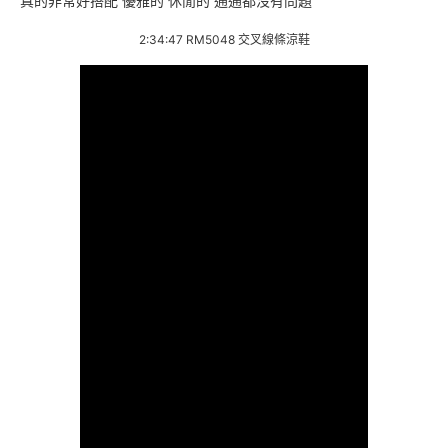
真的非常好搭配 優雅的 休閒的 通通都沒有問題
2:34:47 RM5048 交叉線條涼鞋