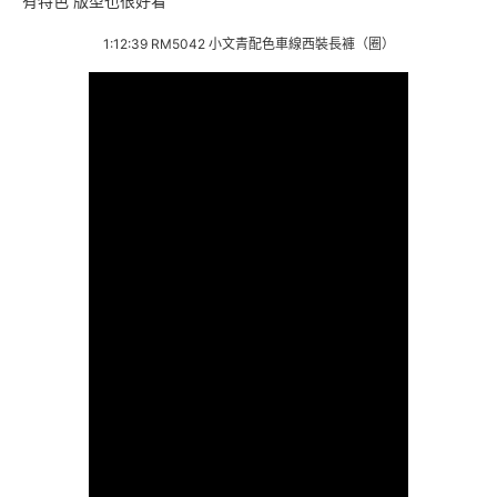
有特色 版型也很好看
1:12:39 RM5042 小文青配色車線西裝長褲（圈）