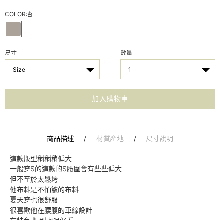
COLOR:
杏
尺寸
數量
Size
1
加入購物車
商品描述
/
材質產地
/
尺寸說明
這款版型稍稍稍偏大
一般穿S的這款的S腰圍會有些些偏大
但不至於太鬆垮
他布料是不怕皺的布料
夏天穿也很舒服
很喜歡他在腰腹的車線設計