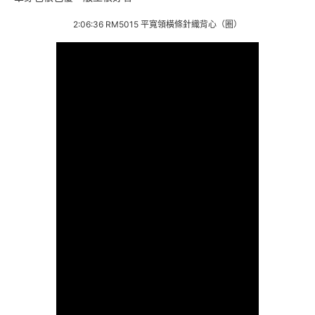
2:06:36 RM5015 平寬領橫條針織背心（圈）