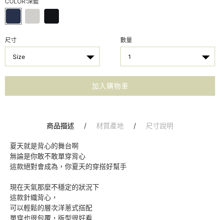
COLOR:
深藍
尺寸
數量
Size
1
加入購物車
商品描述
/
材質產地
/
尺寸說明
夏天就是背心的舞台啊
無論是你敢不敢單穿背心
這款絕對會成為，你夏天的穿搭好幫手
現在天氣那麼不穩定的狀況下
這款針織背心，
可以輕鬆的層次洋蔥式搭配
單穿也很包覆，版型很好看