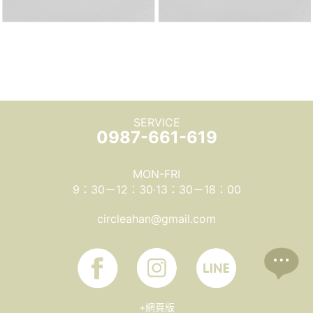
SERVICE
0987-661-619
MON-FRI
9：30－12：30‧13：30－18：00
circleahan@gmail.com
+網頁版