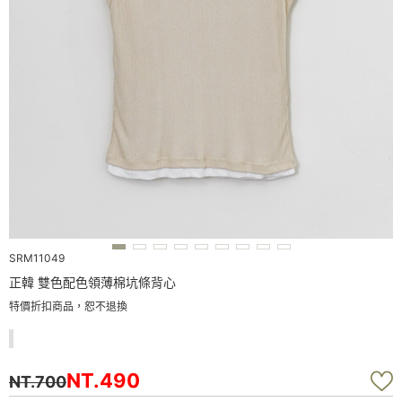
SRM11049
正韓 雙色配色領薄棉坑條背心
特價折扣商品，恕不退換
NT.490
NT.700