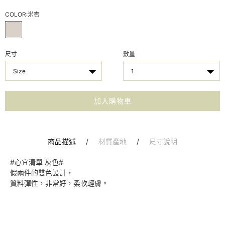
COLOR:
米杏
尺寸
數量
Size
1
加入購物車
商品描述
/
材質產地
/
尺寸說明
#心宜清單 灰色#
假兩件的雙色設計，
質料彈性，非常好，柔軟輕膚。