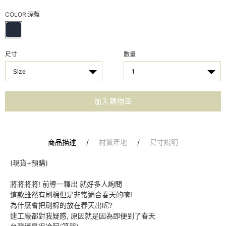
COLOR:
深藍
尺寸
數量
Size
1
加入購物車
商品描述
/
材質產地
/
尺寸說明
(現貨+預購)
將將將將! 前導一釋出 就好多人詢問
這款雖然有刷棉但是非常適合春天的唷!
為什麼會把刷棉的放在春天出呢?
連工廠都對我疑惑, 原因就是因為即便到了春天