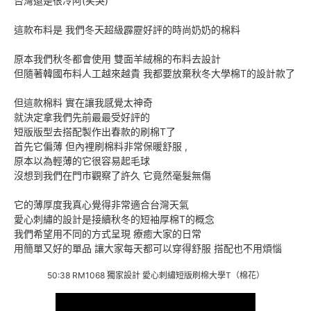
台灣還是很冷阿(笑哭)
這款布料是 我們冬天超級霹靂好評的時尚奶奶的棉料
原本我們秋冬都會使用 雙面羊絨棉的布料去設計
但隨著韓國布料人工越來越貴 我都要放棄秋冬大學棉T的設計款了
但這款棉料 實在讓我感覺太神奇
就決定拿我們先前最最受好評的
短版版型去搭配製作出春款的刷棉T了
首先它偏薄 但內裡刷棉料非常保暖舒服 ,
原本以為輕薄的它很容易起毛球
沒想到我們在門市觀察了許久 它竟然毫髮無傷
它的薄厚度我真心覺得非常適合台灣天氣
愛心刺繡的設計是接續秋冬的短袖厚棉T的概念
我們希望用不同的方式呈現 療癒大家的日常
用簡單又好的單品 讓大家每天都可以穿得舒服 搭配也不用煩惱
50:38 RM1068 獨家設計 愛心刺繡短版刷棉大學T（棉花）