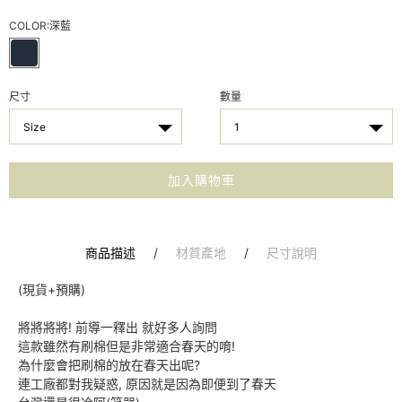
COLOR:
深藍
尺寸
數量
Size
1
加入購物車
商品描述
/
材質產地
/
尺寸說明
(現貨+預購)
將將將將! 前導一釋出 就好多人詢問
這款雖然有刷棉但是非常適合春天的唷!
為什麼會把刷棉的放在春天出呢?
連工廠都對我疑惑, 原因就是因為即便到了春天