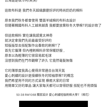
台灣還是很冷阿(笑哭)
這款布料是 我們冬天超級霹靂好評的時尚奶奶的棉料
原本我們秋冬都會使用 雙面羊絨棉的布料去設計
但隨著韓國布料人工越來越貴 我都要放棄秋冬大學棉T的設計款了
但這款棉料 實在讓我感覺太神奇
就決定拿我們先前最最受好評的
短版版型去搭配製作出春款的刷棉T了
首先它偏薄 但內裡刷棉料非常保暖舒服 ,
原本以為輕薄的它很容易起毛球
沒想到我們在門市觀察了許久 它竟然毫髮無傷
它的薄厚度我真心覺得非常適合台灣天氣
愛心刺繡的設計是接續秋冬的短袖厚棉T的概念
我們希望用不同的方式呈現 療癒大家的日常
用簡單又好的單品 讓大家每天都可以穿得舒服 搭配也不用煩惱
50:38 RM1068 獨家設計 愛心刺繡短版刷棉大學T（棉花）