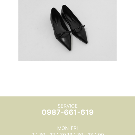
SERVICE
0987-661-619
MON-FRI
9：30－12：30‧13：30－18：00