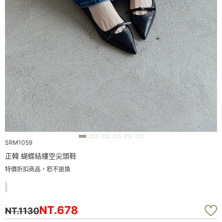
SRM1059
正韓 蝴蝶結縷空尖頭鞋
特價折扣商品，恕不退換
NT.678
NT.1130