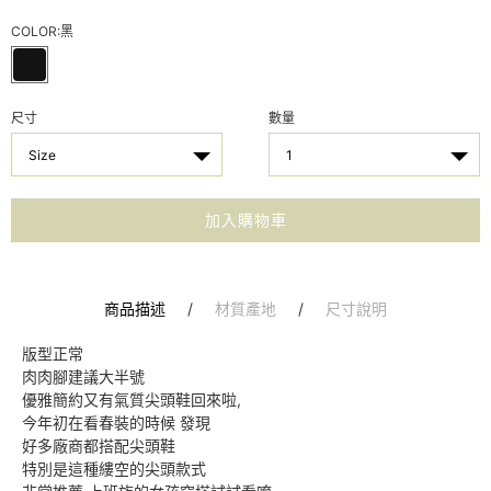
COLOR:
黑
尺寸
數量
Size
1
加入購物車
商品描述
/
材質產地
/
尺寸說明
版型正常
肉肉腳建議大半號
優雅簡約又有氣質尖頭鞋回來啦,
今年初在看春裝的時候 發現
好多廠商都搭配尖頭鞋
特別是這種縷空的尖頭款式